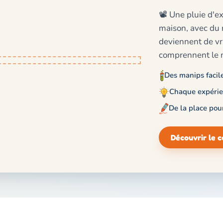
📽️ Une pluie d'e
maison, avec du m
deviennent de vra
comprennent le 
Des manips facile
Chaque expérie
De la place pou
Découvrir le c