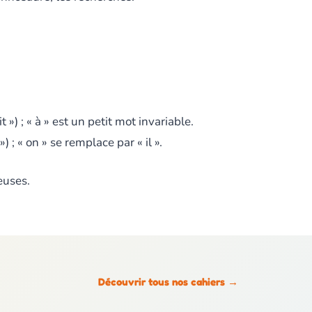
t ») ; « à » est un petit mot invariable.
») ; « on » se remplace par « il ».
ieuses.
Découvrir tous nos cahiers
→