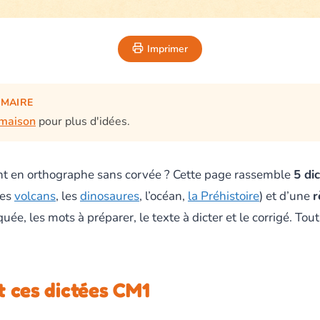
Imprimer
IMAIRE
 maison
pour plus d'idées.
ant en orthographe sans corvée ? Cette page rassemble
5 di
les
volcans
, les
dinosaures
, l’océan,
la Préhistoire
) et d’une
r
quée, les mots à préparer, le texte à dicter et le corrigé. Tou
 ces dictées CM1