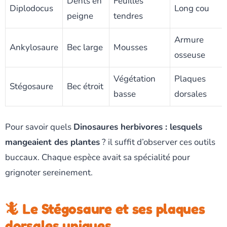
Dents en
Feuilles
Diplodocus
Long cou
peigne
tendres
Armure
Ankylosaure
Bec large
Mousses
osseuse
Végétation
Plaques
Stégosaure
Bec étroit
basse
dorsales
Pour savoir quels
Dinosaures herbivores : lesquels
mangeaient des plantes
? il suffit d’observer ces outils
buccaux. Chaque espèce avait sa spécialité pour
grignoter sereinement.
🦎 Le Stégosaure et ses plaques
dorsales uniques