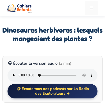
Aller
Menu
au
contenu
Dinosaures herbivores : lesquels
mangeaient des plantes ?
🎧 Écouter la version audio
(3 min)
Écoute tous nos podcasts sur La Radio
des Explorateurs →