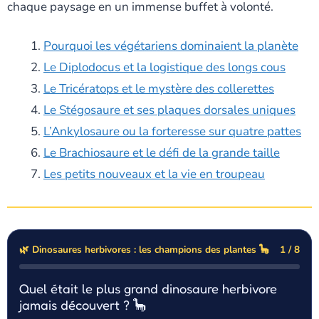
chaque paysage en un immense buffet à volonté.
Pourquoi les végétariens dominaient la planète
Le Diplodocus et la logistique des longs cous
Le Tricératops et le mystère des collerettes
Le Stégosaure et ses plaques dorsales uniques
L’Ankylosaure ou la forteresse sur quatre pattes
Le Brachiosaure et le défi de la grande taille
Les petits nouveaux et la vie en troupeau
🌿 Dinosaures herbivores : les champions des plantes 🦕
1 / 8
Quel était le plus grand dinosaure herbivore
jamais découvert ? 🦕