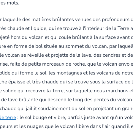
res mots.
 laquelle des matières brûlantes venues des profondeurs de
rès chaude et liquide, qui se trouve à l'intérieur de la Terre 
jeté hors du volcan et qui coule brûlant à la surface avant de
ure en forme de bol située au sommet du volcan, par laquelle
e volcan se réveille et projette de la lave, des cendres et de
grise, faite de petits morceaux de roche, que le volcan envoi
solide qui forme le sol, les montagnes et les volcans de notr
uche épaisse et très chaude qui se trouve sous la surface de 
he solide qui recouvre la Terre, sur laquelle nous marchons 
ère de lave brûlante qui descend le long des pentes du volca
chaude qui jaillit soudainement du sol en projetant un grand 
e terre
: le sol bouge et vibre, parfois juste avant qu'un vol
peurs et les nuages que le volcan libère dans l'air quand il e