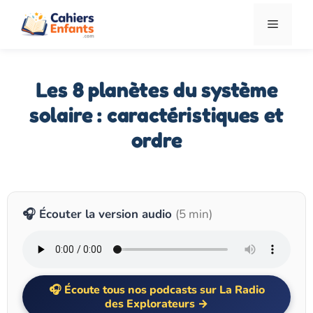
Aller
Menu
au
contenu
Les 8 planètes du système
solaire : caractéristiques et
ordre
🎧 Écouter la version audio
(5 min)
Écoute tous nos podcasts sur La Radio
des Explorateurs →