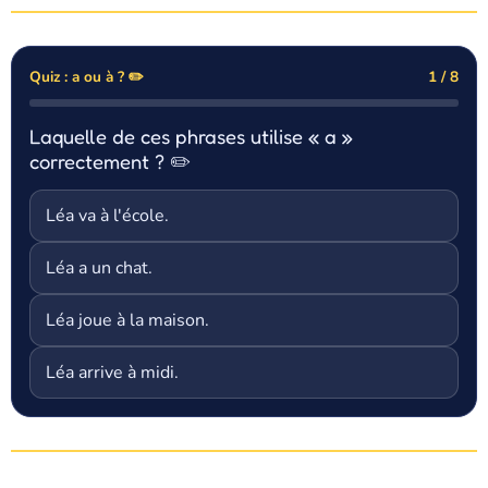
Quiz : a ou à ? ✏️
1 / 8
Laquelle de ces phrases utilise « a »
correctement ? ✏️
Léa va à l'école.
Léa a un chat.
Léa joue à la maison.
Léa arrive à midi.