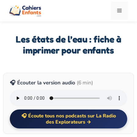
Aller
Menu
au
contenu
Les états de l’eau : fiche à
imprimer pour enfants
🎧 Écouter la version audio
(6 min)
Écoute tous nos podcasts sur La Radio
des Explorateurs →