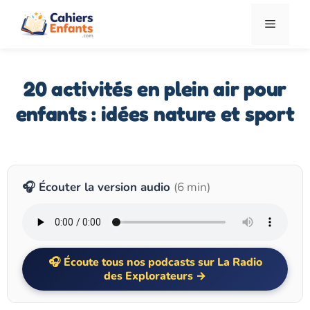
Aller
Menu
au
contenu
20 activités en plein air pour
enfants : idées nature et sport
🎧 Écouter la version audio
(6 min)
Écoute tous nos podcasts sur La Radio
des Explorateurs →