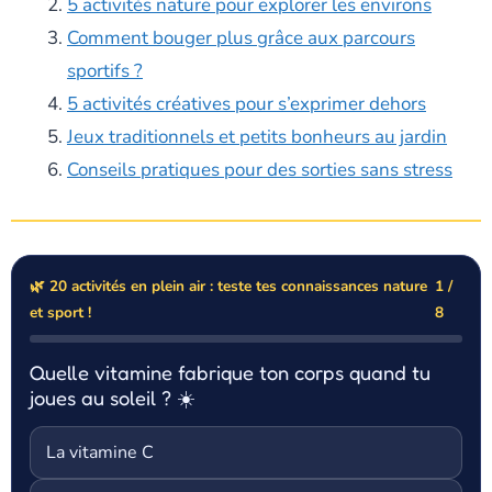
5 activités nature pour explorer les environs
Comment bouger plus grâce aux parcours
sportifs ?
5 activités créatives pour s’exprimer dehors
Jeux traditionnels et petits bonheurs au jardin
Conseils pratiques pour des sorties sans stress
🌿 20 activités en plein air : teste tes connaissances nature
1 /
et sport !
8
Quelle vitamine fabrique ton corps quand tu
joues au soleil ? ☀️
La vitamine C