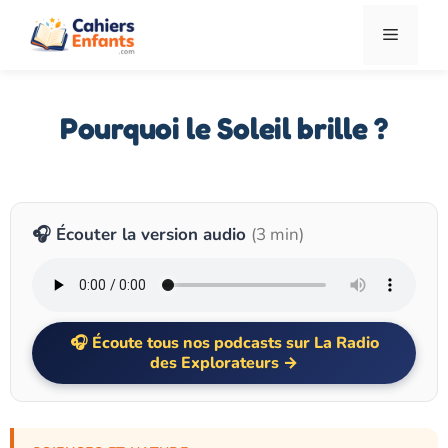
Aller
Menu
au
contenu
Pourquoi le Soleil brille ?
🎧 Écouter la version audio
(3 min)
Écoute tous nos podcasts sur La Radio
des Explorateurs →