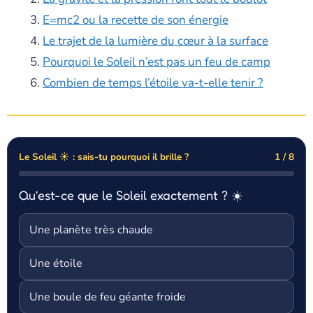
E=mc2 ou la recette de son énergie
Le trajet de la lumière du cœur à la surface
Pourquoi le Soleil n’est pas un feu de camp
Combien de temps l’étoile va-t-elle tenir ?
Le Soleil ☀️ : sais-tu pourquoi il brille ?
1 / 8
Qu'est-ce que le Soleil exactement ? ☀️
Une planète très chaude
Une étoile
Une boule de feu géante froide