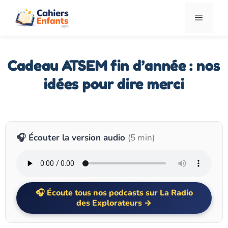
Aller
Menu
au
contenu
Cadeau ATSEM fin d’année : nos
idées pour dire merci
🎧 Écouter la version audio
(5 min)
Écoute tous nos podcasts sur La Radio
des Explorateurs →