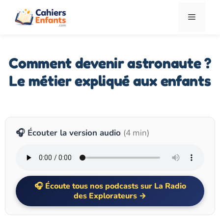
Aller
Menu
au
contenu
Comment devenir astronaute ?
Le métier expliqué aux enfants
🎧 Écouter la version audio
(4 min)
Écoute tous nos podcasts sur La Radio
des Explorateurs →