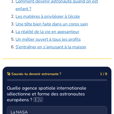
Comment devenir astronaute quand on est
enfant ?
Les matières à privilégier à l’école
Une tête bien faite dans un corps sain
La réalité de la vie en apesanteur
Un métier ouvert à tous les profils
S’entraîner en s’amusant à la maison
🚀 Saurais-tu devenir astronaute ?
1 / 8
Quelle agence spatiale internationale
sélectionne et forme des astronautes
européens ? 🇪🇺
La NASA