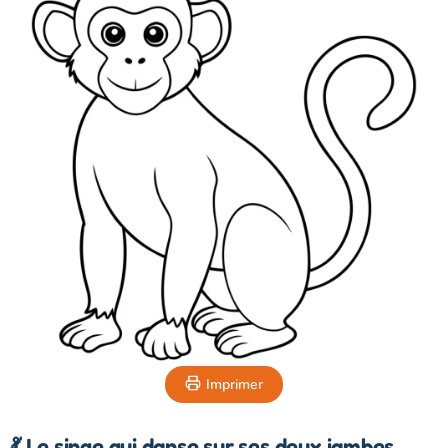
Imprimer
💃 Le singe qui danse sur ses deux jambes