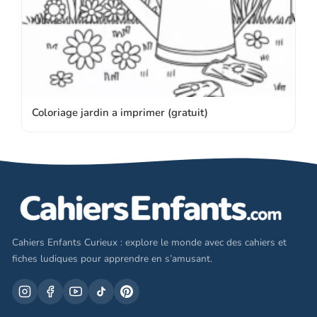
Coloriage jardin a imprimer (gratuit)
Cahiers Enfants Curieux : explore le monde avec des cahiers et
fiches ludiques pour apprendre en s’amusant.