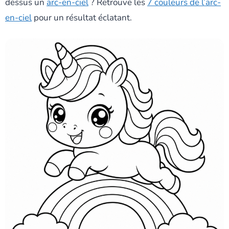
dessus un
arc-en-ciel
? Retrouve les
7 couleurs de l’arc-
en-ciel
pour un résultat éclatant.