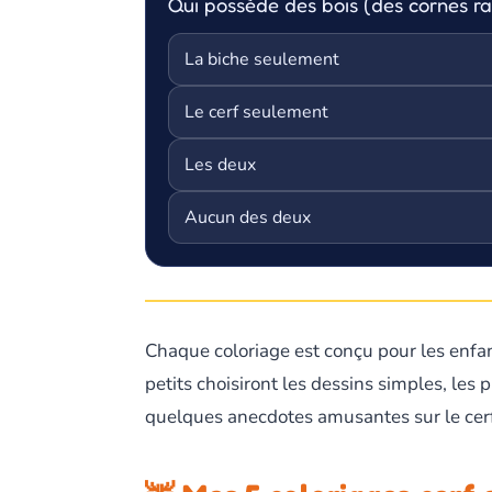
Qui possède des bois (des cornes ram
La biche seulement
Le cerf seulement
Les deux
Aucun des deux
Chaque coloriage est conçu pour les enfa
petits choisiront les dessins simples, les 
quelques anecdotes amusantes sur le cerf