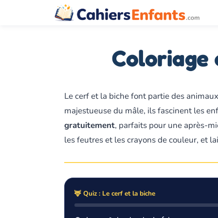
Aller
au
contenu
Coloriage 
Le cerf et la biche font partie des anima
majestueuse du mâle, ils fascinent les enf
gratuitement
, parfaits pour une après-mi
les feutres et les crayons de couleur, et l
🦌 Quiz : Le cerf et la biche