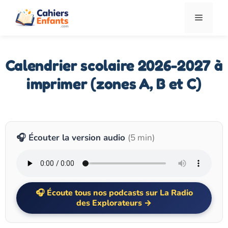
Aller
Menu
au
contenu
Calendrier scolaire 2026-2027 à
imprimer (zones A, B et C)
🎧 Écouter la version audio
(5 min)
Écoute tous nos podcasts sur La Radio
des Explorateurs →