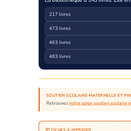
217 livres
473 livres
463 livres
483 livres
SOUTIEN SCOLAIRE MATERNELLE ET PR
Retrouvez
notre page soutien scolaire 
📦 FICHES À IMPRIMER