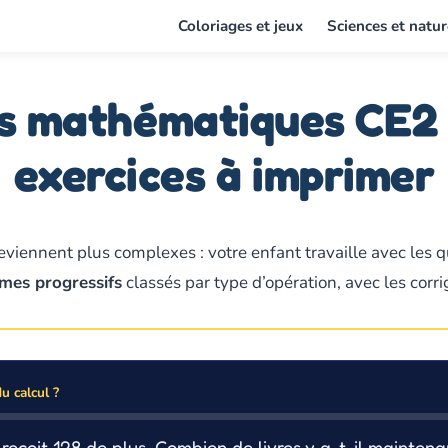
Coloriages et jeux
Sciences et natur
 mathématiques CE2 :
exercices à imprimer
viennent plus complexes : votre enfant travaille avec les q
mes progressifs
classés par type d’opération, avec les corr
 calcul ?
n reçoit 128 de plus. Combien de livres y a-t-il mainten