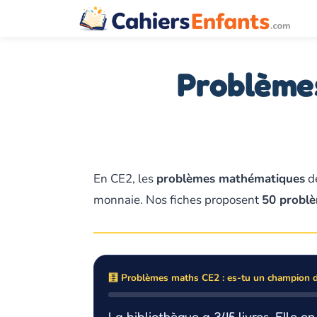
Aller
au
contenu
Problèmes
En CE2, les
problèmes mathématiques
de
monnaie. Nos fiches proposent
50 problè
🧮 Problèmes maths CE2 : es-tu un champion du
La bibliothèque a 345 livres. Elle e