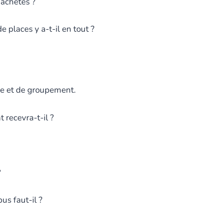
 achetés ?
 places y a-t-il en tout ?
ble et de groupement.
recevra-t-il ?
?
us faut-il ?