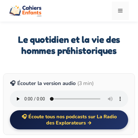
Aller
Menu
au
contenu
Le quotidien et la vie des
hommes préhistoriques
🎧 Écouter la version audio
(3 min)
Écoute tous nos podcasts sur La Radio
des Explorateurs →