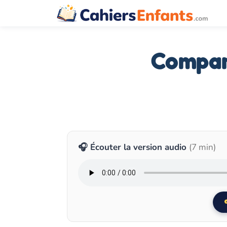
Aller
au
contenu
Compara
🎧 Écouter la version audio
(7 min)