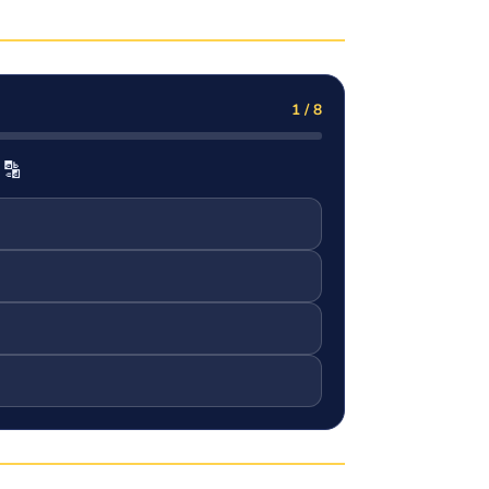
1 / 8
 🔡