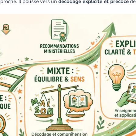
proche. Il pousse vers un
décodage explicite et précoce
dès