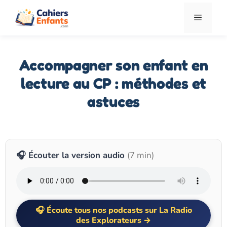
Aller
Menu
au
contenu
Accompagner son enfant en
lecture au CP : méthodes et
astuces
🎧 Écouter la version audio
(7 min)
Écoute tous nos podcasts sur La Radio
des Explorateurs →