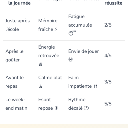
la journée
réussite
Fatigue
Juste après
Mémoire
accumulée
2/5
l’école
fraîche ⚡
😴
Énergie
Après le
Envie de jouer
retrouvée
4/5
goûter
🧸
🍎
Avant le
Calme plat
Faim
3/5
repas
🧘
impatiente 🍴
Le week-
Esprit
Rythme
5/5
end matin
reposé ☀️
décalé 🕒