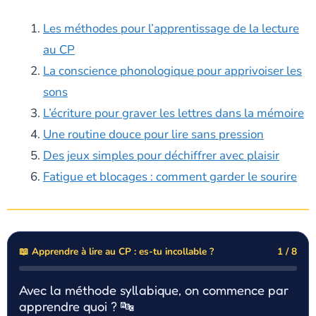
Les méthodes pour l’apprentissage de la lecture
au CP
La conscience phonologique pour apprivoiser les
sons
L’écriture pour graver les lettres dans la mémoire
Une routine douce pour lire sans pression
Des jeux simples pour déchiffrer avec plaisir
Fatigue et blocages : comment garder le sourire
📖 Apprendre à lire au CP : es-tu incollable ?
1 / 8
Avec la méthode syllabique, on commence par
apprendre quoi ? 🔤