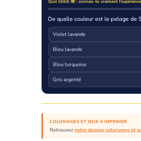
Quiz Stitch 🌺 : connais-tu vraiment l'expérienc
De quelle couleur est le pelage de S
Violet lavande
Bleu lavande
Bleu turquoise
Gris argenté
COLORIAGES ET JEUX À IMPRIMER
Retrouvez
notre dossier coloriages et j