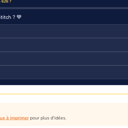
e 626 ?
titch ? 💙
eux à imprimer
pour plus d'idées.