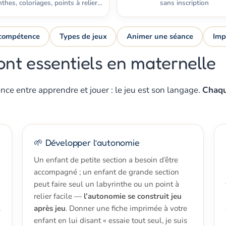
nthes, coloriages, points à relier…
sans inscription
compétence
Types de jeux
Animer une séance
Imp
sont essentiels en maternelle
rence entre apprendre et jouer : le jeu est son langage.
Chaqu
🌱 Développer l’autonomie
Un enfant de petite section a besoin d’être
accompagné ; un enfant de grande section
peut faire seul un labyrinthe ou un point à
relier facile —
l’autonomie se construit jeu
.
après jeu
. Donner une fiche imprimée à votre
enfant en lui disant « essaie tout seul, je suis