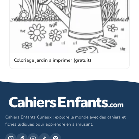
Coloriage jardin a imprimer (gratuit)
Cahiers Enfants Curieux : explore le monde avec des cahiers et
fiches ludiques pour apprendre en s’amusant.