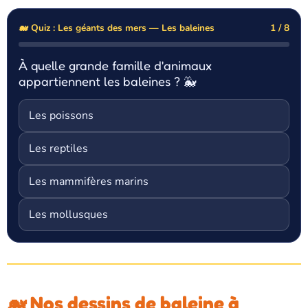
🐋 Quiz : Les géants des mers — Les baleines
1 / 8
À quelle grande famille d'animaux
appartiennent les baleines ? 🐳
Les poissons
Les reptiles
Les mammifères marins
Les mollusques
🐋 Nos dessins de baleine à