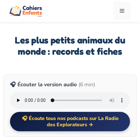
Aller
Menu
au
contenu
Les plus petits animaux du
monde : records et fiches
🎧 Écouter la version audio
(6 min)
Écoute tous nos podcasts sur La Radio
des Explorateurs →