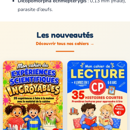
Dicopomorpha echmepterygis
: 0,13 mm (mâle),
parasite d’œufs.
Les nouveautés
Découvrir tous nos cahiers
→