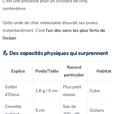
C’est une prouesse pour un crustacé de cinq
centimètres.
Cette onde de choc redoutable étourdit ses proies
instantanément. C’est
l’un des sons les plus forts de
l’océan
.
💪 Des capacités physiques qui surprennent
Record
Espèce
Poids/Taille
Habitat
particulier
Colibri
Plus petit
1,6 g / 5 cm
Cuba
d’Elena
oiseau
Crevette
Son de
5 cm
Océans