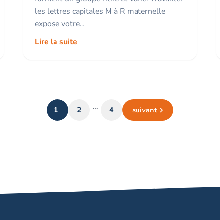
les lettres capitales M à R maternelle
expose votre…
Lire la suite
…
1
2
4
suivant
→
Page
Page
Page