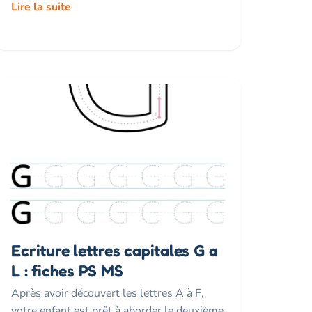
Lire la suite
Ecriture lettres capitales G a
L : fiches PS MS
Après avoir découvert les lettres A à F,
votre enfant est prêt à aborder le deuxième