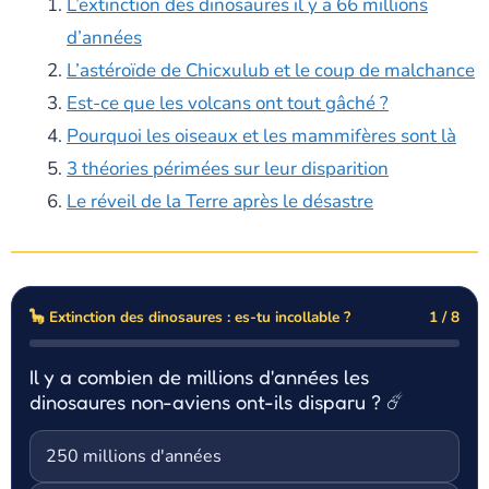
L’extinction des dinosaures il y a 66 millions
d’années
L’astéroïde de Chicxulub et le coup de malchance
Est-ce que les volcans ont tout gâché ?
Pourquoi les oiseaux et les mammifères sont là
3 théories périmées sur leur disparition
Le réveil de la Terre après le désastre
🦕 Extinction des dinosaures : es-tu incollable ?
1 / 8
Il y a combien de millions d'années les
dinosaures non-aviens ont-ils disparu ? ☄️
250 millions d'années