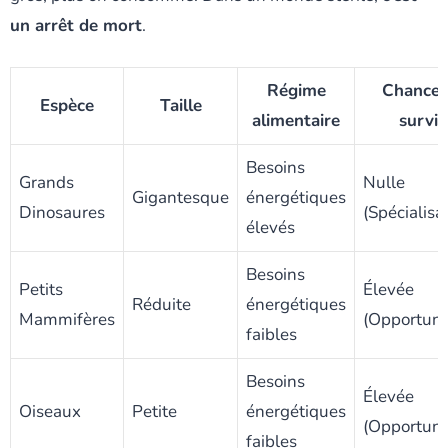
un arrêt de mort
.
Régime
Chance 
Espèce
Taille
alimentaire
survie
Besoins
Grands
Nulle
Gigantesque
énergétiques
Dinosaures
(Spécialisa
élevés
Besoins
Petits
Élevée
Réduite
énergétiques
Mammifères
(Opportun
faibles
Besoins
Élevée
Oiseaux
Petite
énergétiques
(Opportun
faibles