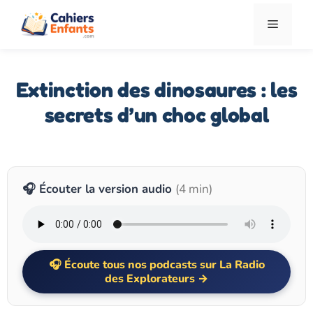
Aller
Menu
au
contenu
Extinction des dinosaures : les
secrets d’un choc global
🎧 Écouter la version audio
(4 min)
Écoute tous nos podcasts sur La Radio
des Explorateurs →