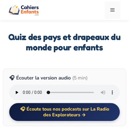
Aller
Menu
au
contenu
Quiz des pays et drapeaux du
monde pour enfants
🎧 Écouter la version audio
(5 min)
Écoute tous nos podcasts sur La Radio
des Explorateurs →