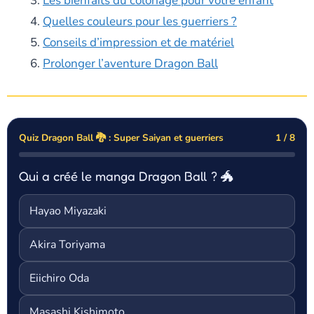
Les bienfaits du coloriage pour votre enfant
Quelles couleurs pour les guerriers ?
Conseils d’impression et de matériel
Prolonger l’aventure Dragon Ball
Quiz Dragon Ball 🐉 : Super Saiyan et guerriers
1 / 8
Qui a créé le manga Dragon Ball ? 🐲
Hayao Miyazaki
Akira Toriyama
Eiichiro Oda
Masashi Kishimoto