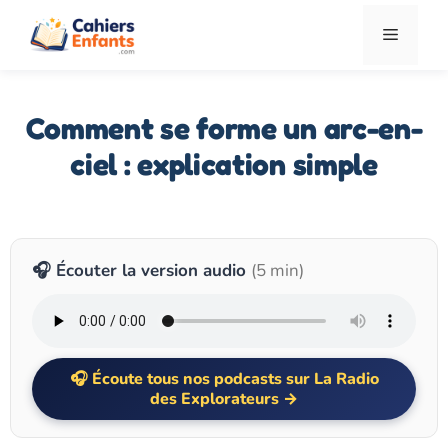
Aller
Menu
au
contenu
Comment se forme un arc-en-
ciel : explication simple
🎧 Écouter la version audio
(5 min)
Écoute tous nos podcasts sur La Radio
des Explorateurs →