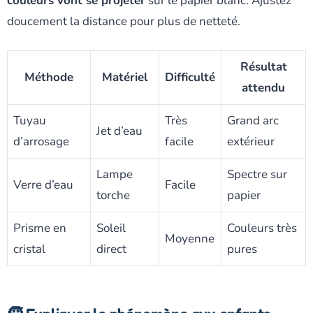
couleurs vont se projeter
sur le papier blanc. Ajustez
doucement la distance pour plus de netteté.
Résultat
Méthode
Matériel
Difficulté
attendu
Tuyau
Très
Grand arc
Jet d’eau
d’arrosage
facile
extérieur
Lampe
Spectre sur
Verre d’eau
Facile
torche
papier
Prisme en
Soleil
Couleurs très
Moyenne
cristal
direct
pures