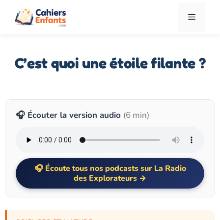
Aller
Menu
au
contenu
C’est quoi une étoile filante ?
🎧 Écouter la version audio
(6 min)
Écoute tous nos podcasts sur La Radio
des Explorateurs →